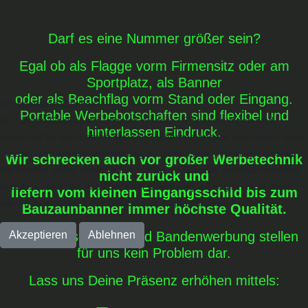
Darf es eine Nummer größer sein?
Egal ob als Flagge vorm Firmensitz oder am
Sportplatz, als Banner
oder als Beachflag vorm Stand oder Eingang.
Wir benutzen Cookies
Portable Werbebotschaften sind flexibel und
Wir nutzen Cookies auf unserer Website. Einige von ihnen sind
hinterlassen Eindruck.
essenziell für den Betrieb der Seite, während andere uns helfen, diese
Website und die Nutzererfahrung zu verbessern (Tracking Cookies).
Wir schrecken auch vor großer Werbetechnik
Sie können selbst entscheiden, ob Sie die Cookies zulassen möchten.
nicht zurück und
Bitte beachten Sie, dass bei einer Ablehnung womöglich nicht mehr
liefern vom kleinen Eingangsschild bis zum
alle Funktionalitäten der Seite zur Verfügung stehen.
Bauzaunbanner immer höchste Qualität.
Akzeptieren
Auch Messebedarf und Bandenwerbung stellen
Ablehnen
für uns kein Problem dar.
Lass uns Deine Präsenz erhöhen mittels: